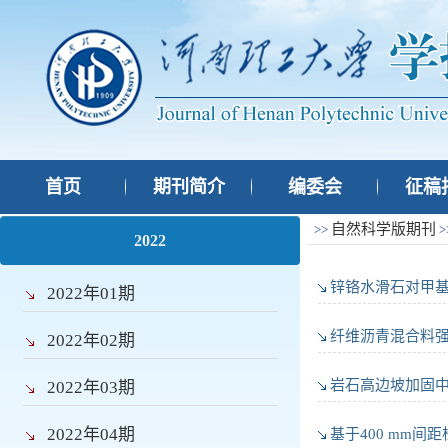
首页
期刊简介
编委会
征稿
自然科学版期刊
>>
>
2022
锌铬水滑石对甲
2022年01期
纤维沥青混合料
2022年02期
岩石高边坡加固中
2022年03期
2022年04期
基于400 mm