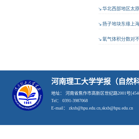
华北西部地区太
扬子地块东缘上
氧气体积分数对
河南理工大学学报（自然
地址： 河南省焦作市高新区世纪路2001号[4540
Tel： 0391-3987068
E-mail： zkxb@hpu.edu.cn,skxb@hpu.edu.cn