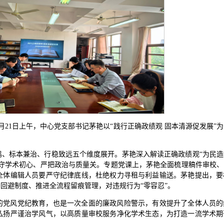
21日上午，中心党支部书记茅艳以“践行正确政绩观 固本清源促发展”
鸣、标本兼治、行稳致远五个维度展开。茅艳深入解读正确政绩观“为民
坚守学术初心、严把政治与质量关。专题党课上，茅艳全面梳理稿件审校
全体编辑人员要严守纪律底线，杜绝权力寻租与利益输送。茅艳提出，要
回避制度、推进全流程留痕管理，对违规行为“零容忍”。
的党风党纪教育，也是一次全面的廉政风险警示，有效提升了全体人员的
弘扬严谨治学风气，以高质量审校服务净化学术生态，为打造一流学术期