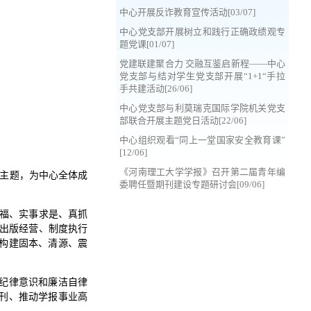
中心开展反诈教育宣传活动[03/07]
中心党支部开展树立和践行正确政绩观专
题党课[01/07]
党建联建聚合力 交融互鉴启新程——中心
党支部与结对学生党支部开展“1+1“手拉
手共建活动[26/06]
中心党支部与利莫瑞克国际学院机关党支
部联合开展主题党日活动[22/06]
中心组织观看“同上一堂国家安全教育课”
[12/06]
《河南理工大学学报》召开第二届青年编
为主题，为中心全体成
委聘任暨期刊建设专题研讨会[09/06]
造福、实事求是、真抓
、出版经营、制度执行
构建固本、清源、震
纪律意识和廉洁自律
刊、推动学报事业高