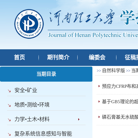
首页
期刊简介
编委会
征稿
自然科学版
当
>>
>>
当期目录
预应力CFRP布
安全•矿业
基于GB5理论的
地质•测绘•环境
磷石膏基无水硫酸
力学•土木•材料
复杂系统信息感知与智能